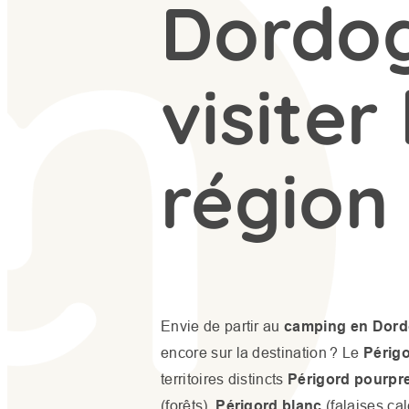
Dordog
visiter 
région
Envie de partir au
camping en Dor
encore sur la destination ? Le
Périg
territoires distincts
Périgord pourpr
(forêts),
Périgord blanc
(falaises cal