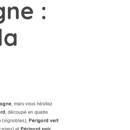
ne :
la
dogne
, mais vous hésitez
ord
, découpé en quatre
e
(vignobles),
Périgord vert
caires) et
Périgord noir