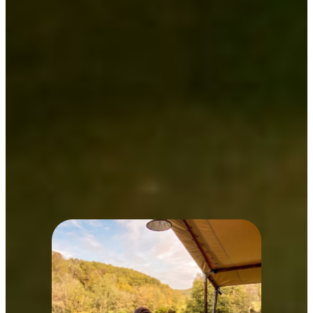
Le domaine vous réserve également de belles
surprises avec son
moulin centenaire et son lac
privé aux eaux émeraude
, pour des vacances
paisibles, sans stress et parfaitement adaptées à
vos envies. Au Moulin de Surier, le
calme et
l’union avec la nature règnent en maître
, pour
un séjour inoubliable au cœur du Périgord.