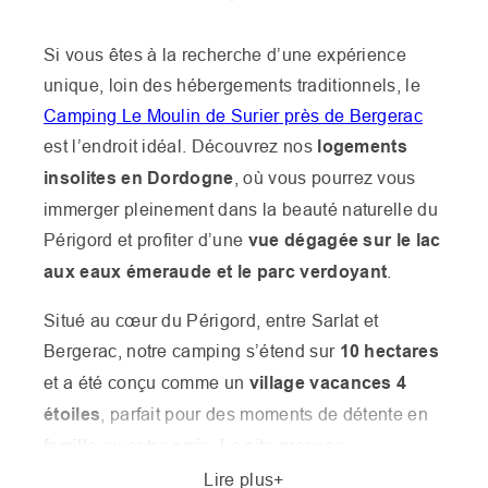
Si vous êtes à la recherche d’une expérience
unique, loin des hébergements traditionnels, le
Camping Le Moulin de Surier près de Bergerac
est l’endroit idéal. Découvrez nos
logements
insolites en Dordogne
, où vous pourrez vous
immerger pleinement dans la beauté naturelle du
Périgord et profiter d’une
vue dégagée sur le lac
aux eaux émeraude et le parc verdoyant
.
Situé au cœur du Périgord, entre Sarlat et
Bergerac, notre camping s’étend sur
10 hectares
et a été conçu comme un
village vacances 4
étoiles
, parfait pour des moments de détente en
famille ou entre amis. Le site propose
exclusivement des
hébergements de camping
Lire plus