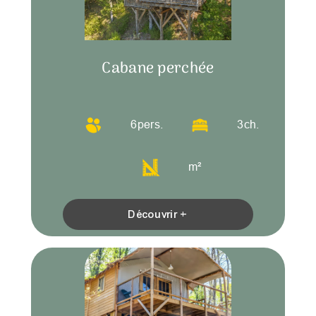
Cabane perchée
6
pers.
3
ch.
m²
Découvrir +