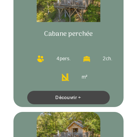
Cabane perchée
4
pers.
2
ch.
m²
Découvrir +