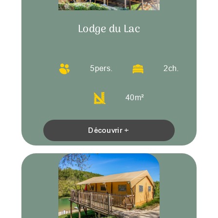
Lodge du Lac
5
pers.
2
ch.
40
m²
Découvrir +