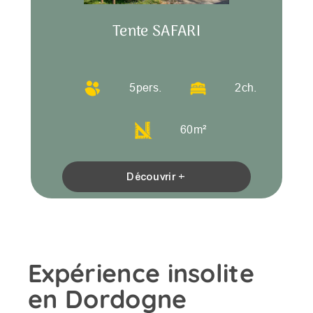
Tente SAFARI
5
pers.
2
ch.
60
m²
Découvrir +
Expérience insolite
en Dordogne