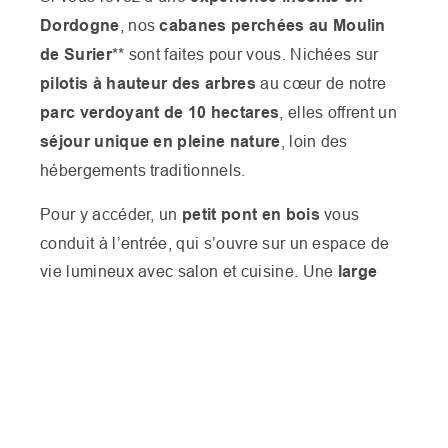
Dordogne
, nos
cabanes perchées au Moulin
de Surier
** sont faites pour vous. Nichées sur
pilotis à hauteur des arbres
au cœur de notre
parc verdoyant de 10 hectares
, elles offrent un
séjour unique en pleine nature
, loin des
hébergements traditionnels.
Pour y accéder, un
petit pont en bois
vous
conduit à l’entrée, qui s’ouvre sur un espace de
vie lumineux avec salon et cuisine. Une
large
baie vitrée donne sur une vaste terrasse
LES VOYAGEURS
panoramique
, idéale pour profiter pleinement du
DISPONIBILITÉS
calme et de l’air pur de la nature.
Lire plus
LES DATES
Prévues pour
4 à 6 personnes
, ces cabanes
perchées séduisent autant les familles que les