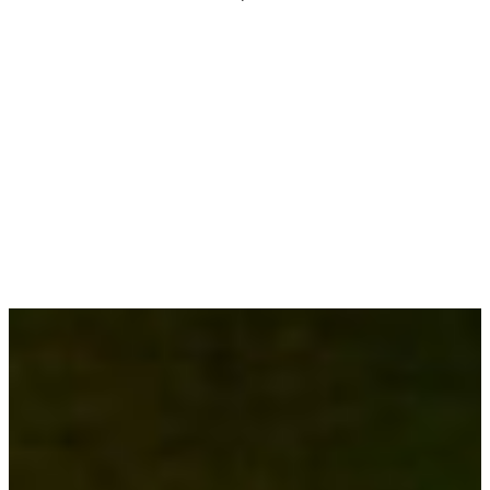
et insolites
, combinant confort et immersion dans
la nature. Sur place, vous pourrez choisir parmi
de nombreuses
locations de mobil-homes dans le
Périgord
, chalets et hébergements insolites
.
Pour une expérience vraiment différente, nos
vacanciers peuvent opter pour :
Cabanes perchées
: un réveil face à la
nature et une nuit étoilée inoubliable.
Cabanes lodges
: confort et originalité avec
une
vue sur le parc ou le lac aux eaux
émeraude
.
Tentes Safari
: pour allier l’esprit camping
et un cocon douillet, tout en profitant d’un
environnement naturel exceptionnel.