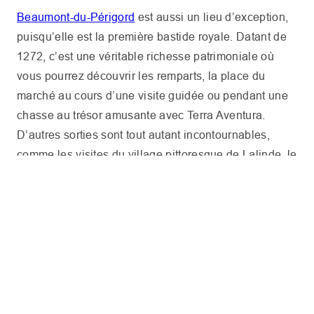
Beaumont-du-Périgord
est aussi un lieu d’exception,
puisqu’elle est la première bastide royale. Datant de
1272, c’est une véritable richesse patrimoniale où
vous pourrez découvrir les remparts, la place du
marché au cours d’une visite guidée ou pendant une
chasse au trésor amusante avec Terra Aventura.
D’autres sorties sont tout autant incontournables,
comme les visites du village pittoresque de Lalinde, le
LES VOYAGEURS
somptueux château de Biron ou encore le
célèbre
château de Monbazillac
.
DISPONIBILITÉS
LES DATES
Activités nautiques et
sports de plein air
DISPONIBILITÉS
La vallée de la Dordogne
est l’occasion de vivre des