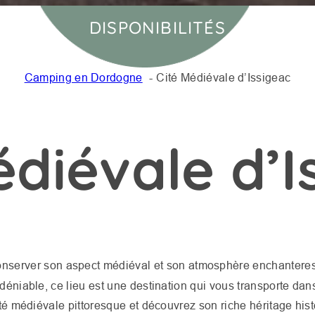
DISPONIBILITÉS
Camping en Dordogne
Cité Médiévale d’Issigeac
édiévale d’I
conserver son aspect médiéval et son atmosphère enchantere
éniable, ce lieu est une destination qui vous transporte dans
ité médiévale pittoresque et découvrez son riche héritage his